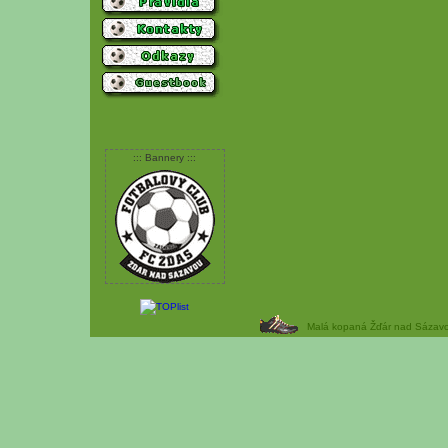
::: Bannery :::
Malá kopaná Žďár nad Sázavou 