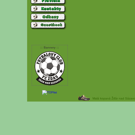
::: Bannery :::
Malá kopaná Žďár nad Sázavou 