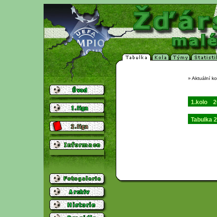
» Aktuální ko
1.kolo
2
Tabulka 2