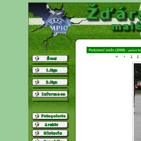
Podzimní směs (2008) -
počet fot
«
‹
1
2