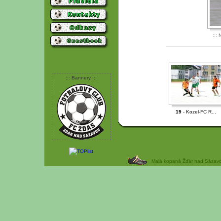
::: 
::: Bannery :::
19
- Kozel-FC R...
Malá kopaná Žďár nad Sázavou 