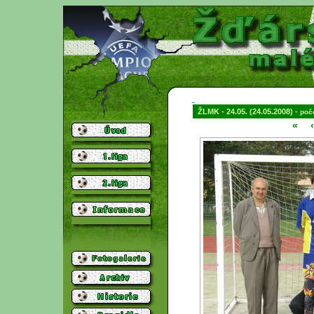
ŽLMK - 24.05. (24.05.2008) -
poče
«
‹