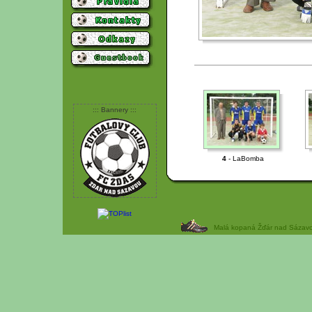
::: Bannery :::
4
- LaBomba
Malá kopaná Žďár nad Sázavou 