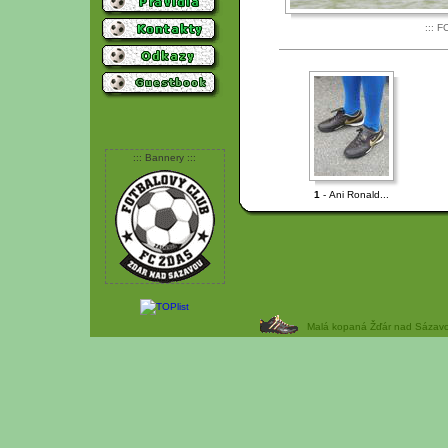
::: F
::: Bannery :::
1
- Ani Ronald...
Malá kopaná Žďár nad Sázavou 