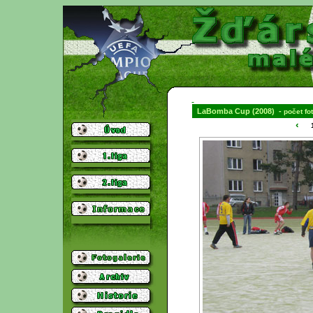
LaBomba Cup (2008) -
počet fot
‹